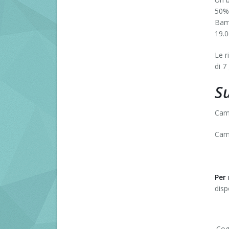
50% 
Bamb
19.0
Le r
di 7 
S
Came
Came
Per 
disp
Cog