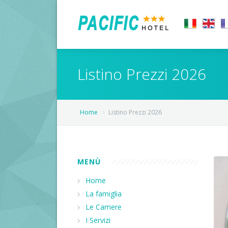
Home
Listino Prezzi 2026
L'Hotel
Prezzi
La famiglia
Home
Listino Prezzi 2026
Offerte
Hotel
Cosa fare
Le Camere
MENÙ
Contatti
Home
La famiglia
Come arrivare
Le Camere
I Servizi
Richiedi disponibilità