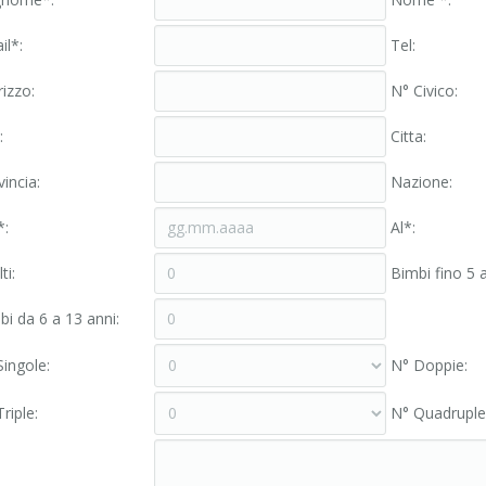
il*:
Tel:
rizzo:
N° Civico:
:
Cittа:
incia:
Nazione:
*:
Al*:
ti:
Bimbi fino 5 a
bi da 6 a 13 anni:
Singole:
N° Doppie:
riple:
N° Quadruple