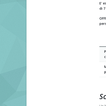
E' e
di 7
OFFE
per
P
c
p
S
Un b