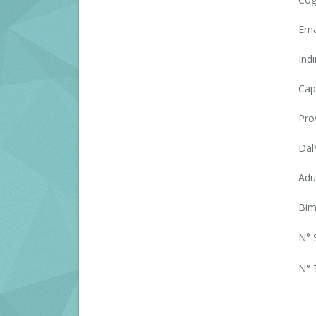
Ema
Indi
Cap
Prov
Dal
Adul
Bim
N° 
N° T