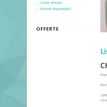
Come arrivare
Recensioni
Richiedi disponibilità
OFFERTE
Li
C
Pren
Per 
I pr
I.V.