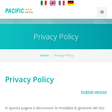
Home
Privacy Policy
L'Hotel
Prezzi
La famiglia
Home
Privacy Policy
Offerte
Hotel
Cosa fare
Le Camere
Privacy Policy
Contatti
English version
Come arrivare
Richiedi disponibilità
In questa pagina si descrivono le modalità di gestione del sito