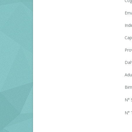
Cog
Ema
Indi
Cap
Prov
Dal
Adul
Bim
N° 
N° T