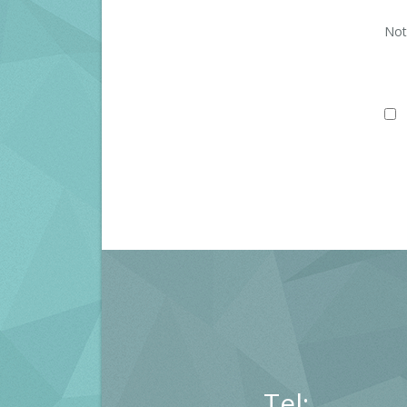
Not
A
Tel: