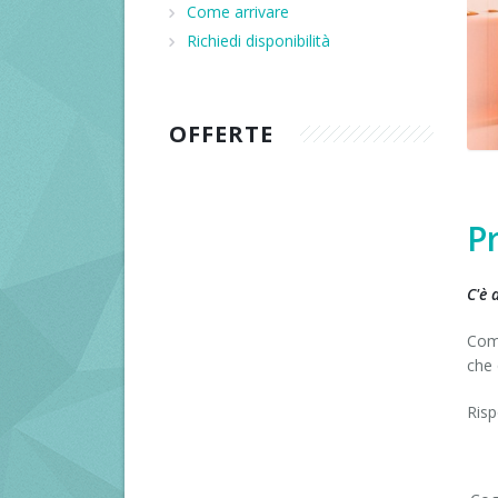
Come arrivare
Recensioni
Richiedi disponibilità
OFFERTE
P
C'è 
Comp
che 
Risp