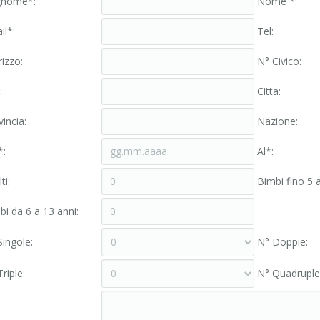
nome*:
Nome *:
il*:
Tel:
rizzo:
N° Civico:
:
Cittа:
incia:
Nazione:
*:
Al*:
ti:
Bimbi fino 5 a
bi da 6 a 13 anni:
Singole:
N° Doppie:
riple:
N° Quadruple