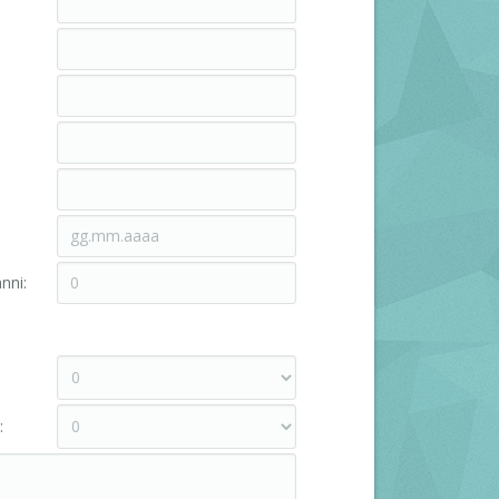
nni:
: