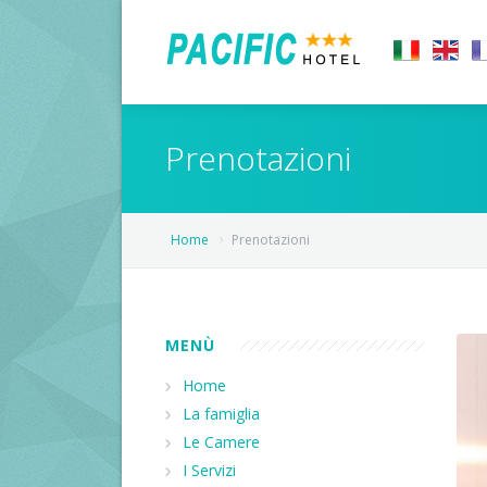
Home
Prenotazioni
L'Hotel
Prezzi
La famiglia
Home
Prenotazioni
Offerte
Hotel
Cosa fare
Le Camere
MENÙ
Contatti
Home
La famiglia
Come arrivare
Le Camere
I Servizi
Richiedi disponibilità