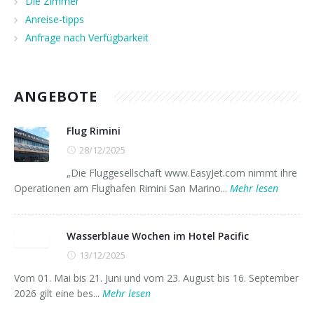
Die Zimmer
Sport und Freizeit
Unser Gaestebuch
Anreise-tipps
Anfrage nach Verfügbarkeit
ANGEBOTE
Flug Rimini
28/12/2025
„Die Fluggesellschaft www.EasyJet.com nimmt ihre
Operationen am Flughafen Rimini San Marino...
Mehr lesen
Wasserblaue Wochen im Hotel Pacific
13/12/2025
Vom 01. Mai bis 21. Juni und vom 23. August bis 16. September
2026 gilt eine bes...
Mehr lesen