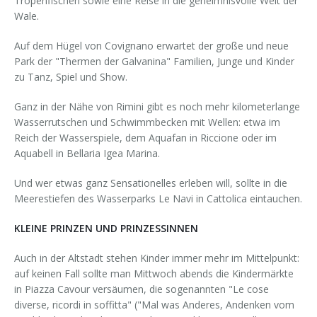
Tropenfischen sowie eine Reise in die geheimnisvolle Welt der
Wale.
Auf dem Hügel von Covignano erwartet der große und neue
Park der "Thermen der Galvanina" Familien, Junge und Kinder
zu Tanz, Spiel und Show.
Ganz in der Nähe von Rimini gibt es noch mehr kilometerlange
Wasserrutschen und Schwimmbecken mit Wellen: etwa im
Reich der Wasserspiele, dem Aquafan in Riccione oder im
Aquabell in Bellaria Igea Marina.
Und wer etwas ganz Sensationelles erleben will, sollte in die
Meerestiefen des Wasserparks Le Navi in Cattolica eintauchen.
KLEINE PRINZEN UND PRINZESSINNEN
Auch in der Altstadt stehen Kinder immer mehr im Mittelpunkt:
auf keinen Fall sollte man Mittwoch abends die Kindermärkte
in Piazza Cavour versäumen, die sogenannten "Le cose
diverse, ricordi in soffitta" ("Mal was Anderes, Andenken vom